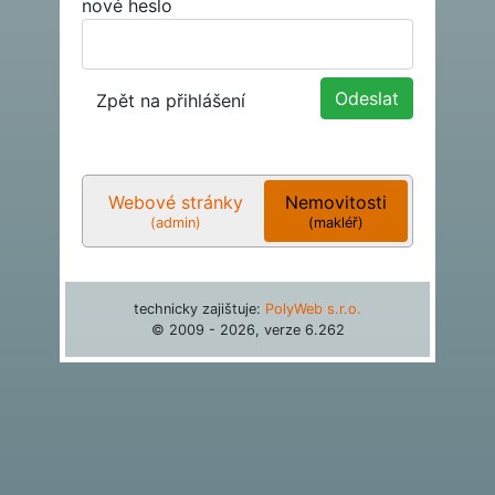
nové heslo
Zpět na přihlášení
Webové stránky
Nemovitosti
(admin)
(makléř)
technicky zajištuje:
PolyWeb s.r.o.
© 2009 - 2026, verze
6.262