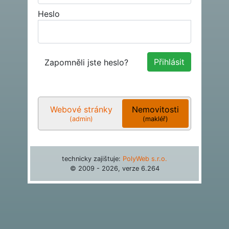
Heslo
Zapomněli jste heslo?
Webové stránky
Nemovitosti
(admin)
(makléř)
technicky zajištuje:
PolyWeb s.r.o.
© 2009 - 2026, verze
6.264